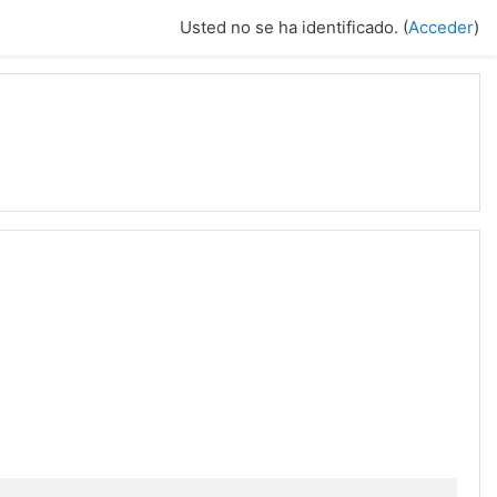
Usted no se ha identificado. (
Acceder
)