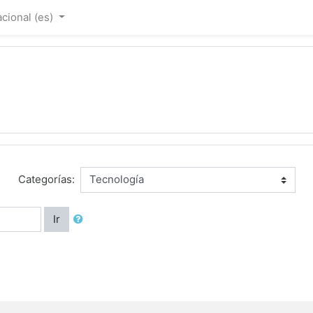
cional ‎(es)‎
Categorías:
Ir