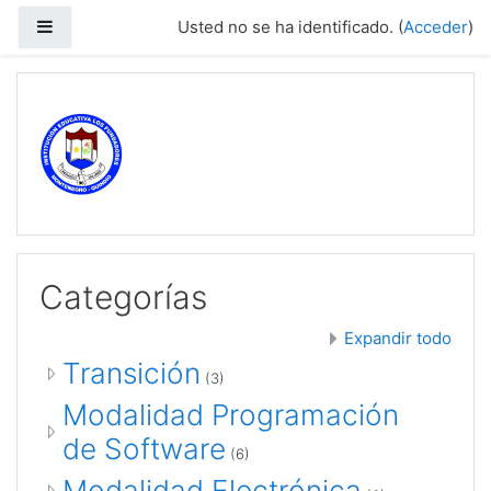
Salta al contenido principal
Panel lateral
Usted no se ha identificado. (
Acceder
)
Categorías
Expandir todo
Transición
(3)
Modalidad Programación
de Software
(6)
Modalidad Electrónica