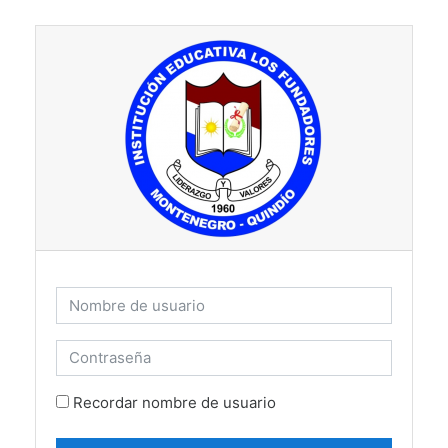
Salta al contenido principal
Nombre de usuario
Contraseña
Recordar nombre de usuario